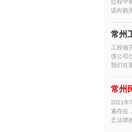
过程中
该向购
常州
工程做
债公司
我们在
常州
202
遍存在
乏法律