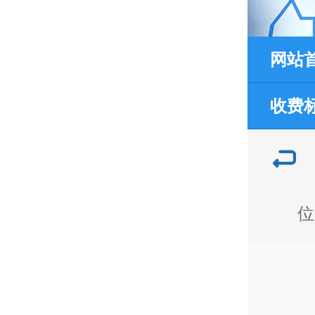
网站
收费
位