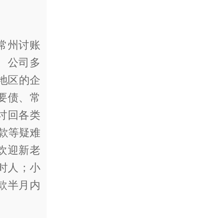
常州讨账
。公司多
地区的企
要债、常
讨回各类
程款等疑难
欢迎新老
时人；小
款半月内