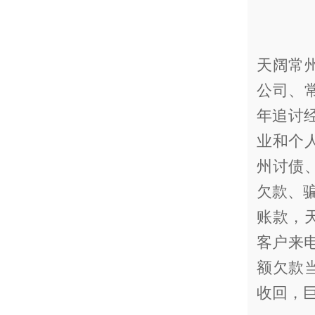
天阔常
公司、
年追讨
业和个
州讨债
欠款、骗
账款，
客户来
额欠款
收回，