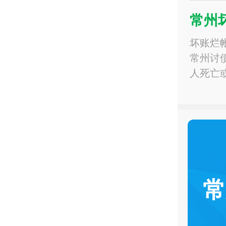
常州
坏账烂
常州讨
人死亡
常