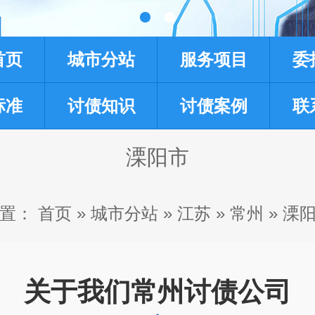
首页
城市分站
服务项目
委
标准
讨债知识
讨债案例
联
溧阳市
置：
首页
»
城市分站
»
江苏
»
常州
»
溧
关于我们常州讨债公司