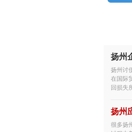
扬州
扬州讨
在国际
回损失
扬州
很多扬