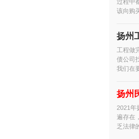
过程中
该向购
扬州
工程做
债公司
我们在
扬州
202
遍存在
乏法律