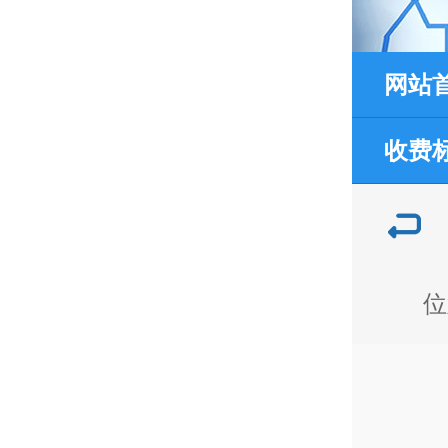
网站
收费
位