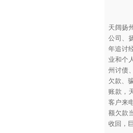
天阔扬
公司、
年追讨
业和个
州讨债
欠款、骗
账款，
客户来
额欠款
收回，