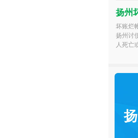
扬州
坏账烂
扬州讨
人死亡
扬