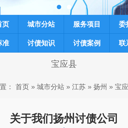
首页
城市分站
服务项目
委
标准
讨债知识
讨债案例
联
宝应县
置：
首页
»
城市分站
»
江苏
»
扬州
»
宝
关于我们扬州讨债公司