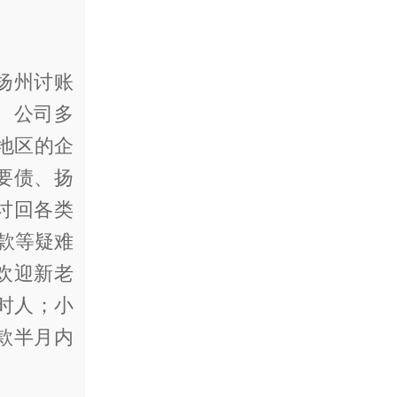
扬州讨账
。公司多
地区的企
要债、扬
讨回各类
程款等疑难
欢迎新老
时人；小
款半月内