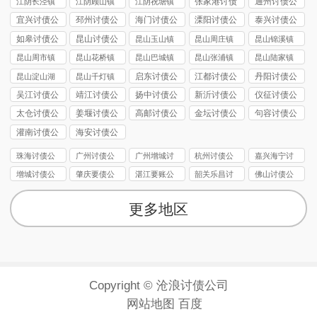
张家港讨债
通州讨债公
江阴长泾镇
江阴顾山镇
江阴祝塘镇
公司
司
讨债公司
讨债公司
讨债公司
宜兴讨债公
邳州讨债公
海门讨债公
溧阳讨债公
泰兴讨债公
司
司
司
司
司
如皋讨债公
昆山讨债公
昆山玉山镇
昆山周庄镇
昆山锦溪镇
司
司
讨债公司
讨债公司
讨债公司
昆山周市镇
昆山花桥镇
昆山巴城镇
昆山张浦镇
昆山陆家镇
讨债公司
讨债公司
讨债公司
讨债公司
讨债公司
启东讨债公
江都讨债公
丹阳讨债公
昆山淀山湖
昆山千灯镇
司
司
司
镇讨债公司
讨债公司
吴江讨债公
靖江讨债公
扬中讨债公
新沂讨债公
仪征讨债公
司
司
司
司
司
太仓讨债公
姜堰讨债公
高邮讨债公
金坛讨债公
句容讨债公
司
司
司
司
司
灌南讨债公
海安讨债公
司
司
珠海讨债公
广州讨债公
广州增城讨
杭州讨债公
嘉兴海宁讨
司
司
债公司
司
债要账
增城讨债公
肇庆要债公
湛江要账公
韶关乐昌讨
佛山讨债公
司
司
司
债公司
司
更多地区
Copyright © 沧浪讨债公司
网站地图
百度