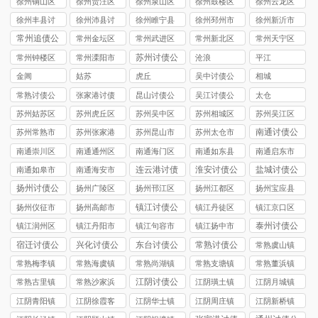
徐州铜山区
徐州贾汪区
徐州泉山区
徐州鼓楼区
徐州云龙区
讨债公司
讨债公司
讨债公司
讨债公司
讨债公司
徐州丰县讨
徐州沛县讨
徐州睢宁县
徐州‌邳州市
徐州新沂市
债公司
债公司
讨债公司
讨债公司
讨债公司
常州追债公
常州金坛区
常州武进区
常州新北区
常州天宁区
司
讨债公司
讨债公司
讨债公司
讨债公司
苏州讨债公
常州钟楼区
常州溧阳市
沧浪
平江
司
讨债公司
讨债公司
金阊
姑苏
虎丘
吴中讨债公
相城
司
常熟讨债公
张家港讨债
昆山讨债公
吴江讨债公
太仓
司
公司
司
司
苏州姑苏区
苏州虎丘区
苏州吴中区
苏州相城区
苏州吴江区
讨债公司
讨债公司
讨债公司
讨债公司
讨债公司
南通讨债公
苏州常熟市
苏州张家港
苏州昆山市
苏州太仓市
司
讨债公司
市讨债公司
讨债公司
讨债公司
南通崇川区
南通通州区
南通海门区
南通如东县
南通启东市
讨债公司
讨债公司
讨债公司
讨债公司
讨债公司
连云港讨债
淮安讨债公
盐城讨债公
南通如皋市
南通海安市
公司
司
司
讨债公司
讨债公司
扬州讨债公
扬州广陵区
扬州邗江区
扬州江都区
扬州宝应县
司
讨债公司
讨债公司
讨债公司
讨债公司
镇江讨债公
扬州仪征市
扬州高邮市
镇江丹徒区
镇江京口区
司
讨债公司
讨债公司
讨债公司
讨债公司
泰州讨债公
镇江润州区
镇江丹阳市
镇江句容市
镇江扬中市
司
讨债公司
讨债公司
讨债公司
讨债公司
宿迁讨债公
兴化讨债公
东台讨债公
常熟讨债公
常熟虞山镇
司
司
司
司
讨债公司
常熟梅李镇
常熟海虞镇
常熟尚湖镇
常熟支塘镇
常熟董浜镇
讨债公司
讨债公司
讨债公司
讨债公司
讨债公司
江阴讨债公
常熟古里镇
常熟沙家浜
江阴璜土镇
江阴月城镇
司
讨债公司
镇讨债公司
讨债公司
讨债公司
江阴青阳镇
江阴徐霞客
江阴华士镇
江阴周庄镇
江阴新桥镇
讨债公司
镇讨债公司
讨债公司
讨债公司
讨债公司