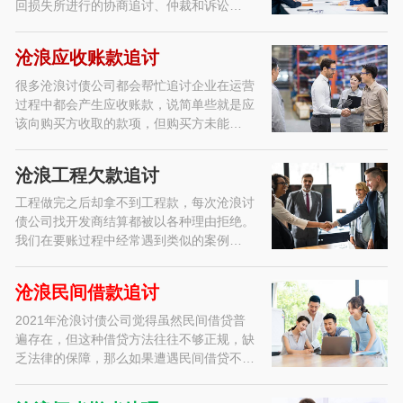
回损失所进行的协商追讨、仲裁和诉讼…
沧浪应收账款追讨
很多沧浪讨债公司都会帮忙追讨企业在运营
过程中都会产生应收账款，说简单些就是应
该向购买方收取的款项，但购买方未能…
沧浪工程欠款追讨
工程做完之后却拿不到工程款，每次沧浪讨
债公司找开发商结算都被以各种理由拒绝。
我们在要账过程中经常遇到类似的案例…
沧浪民间借款追讨
2021年沧浪讨债公司觉得虽然民间借贷普
遍存在，但这种借贷方法往往不够正规，缺
乏法律的保障，那么如果遭遇民间借贷不…