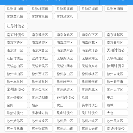
常熟虞山镇
常熟梅李镇
常熟海虞镇
常熟尚湖镇
常熟支塘镇
讨债公司
讨债公司
讨债公司
讨债公司
讨债公司
常熟董浜镇
常熟古里镇
常熟沙家浜
讨债公司
讨债公司
镇讨债公司
江苏讨债公
司
南京讨债公
南京鼓楼区
南京玄武区
南京白下区
南京建邺区
司
讨债公司
讨债公司
讨债公司
讨债公司
南京下关区
南京栖霞区
南京江宁区
南京雨花区
南京秦淮区
讨债公司
讨债公司
讨债公司
讨债公司
讨债公司
无锡讨债公
南京浦口区
南京六合区
南京溧水县
南京高淳县
司
讨债公司
讨债公司
讨债公司
讨债公司
江阴讨债公
宜兴讨债公
无锡梁溪区
无锡滨湖区
无锡锡山区
司
司
讨债公司
讨债公司
讨债公司
徐州讨债公
无锡惠山区
无锡新吴区
无锡江阴市
无锡宜兴市
司
讨债公司
讨债公司
讨债公司
讨债公司
徐州铜山区
徐州贾汪区
徐州泉山区
徐州鼓楼区
徐州云龙区
讨债公司
讨债公司
讨债公司
讨债公司
讨债公司
徐州丰县讨
徐州沛县讨
徐州睢宁县
徐州‌邳州市
徐州新沂市
债公司
债公司
讨债公司
讨债公司
讨债公司
常州追债公
常州金坛区
常州武进区
常州新北区
常州天宁区
司
讨债公司
讨债公司
讨债公司
讨债公司
苏州讨债公
常州钟楼区
常州溧阳市
沧浪
平江
司
讨债公司
讨债公司
金阊
姑苏
虎丘
吴中讨债公
相城
司
常熟讨债公
张家港讨债
昆山讨债公
吴江讨债公
太仓
司
公司
司
司
苏州姑苏区
苏州虎丘区
苏州吴中区
苏州相城区
苏州吴江区
讨债公司
讨债公司
讨债公司
讨债公司
讨债公司
南通讨债公
苏州常熟市
苏州张家港
苏州昆山市
苏州太仓市