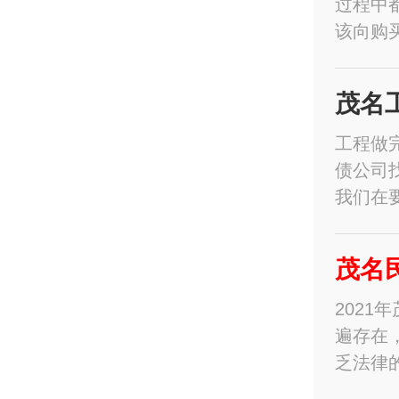
过程中
该向购
茂名
工程做
债公司
我们在
茂名
202
遍存在
乏法律