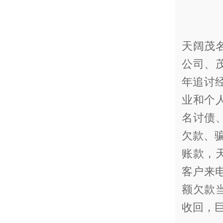
天阔茂
公司、
年追讨
业和个
名讨债
欠款、骗
账款，
客户来
额欠款
收回，