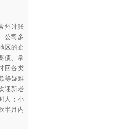
常州讨账
。公司多
地区的企
要债、常
讨回各类
程款等疑难
欢迎新老
时人；小
款半月内