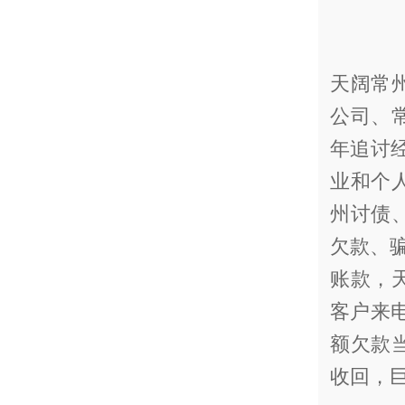
天阔常
公司、
年追讨
业和个
州讨债
欠款、骗
账款，
客户来
额欠款
收回，