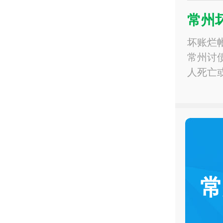
常州
坏账烂
常州讨
人死亡
常