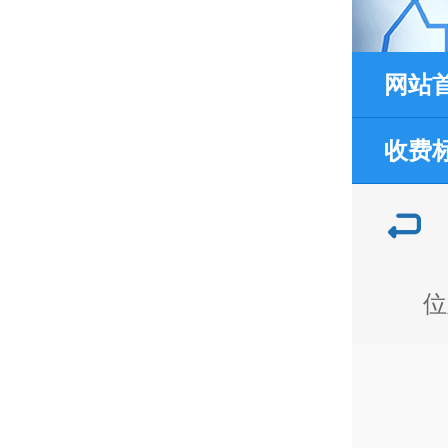
网站
收费
位