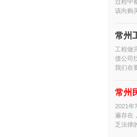
过程中
该向购
常州
工程做
债公司
我们在
常州
202
遍存在
乏法律