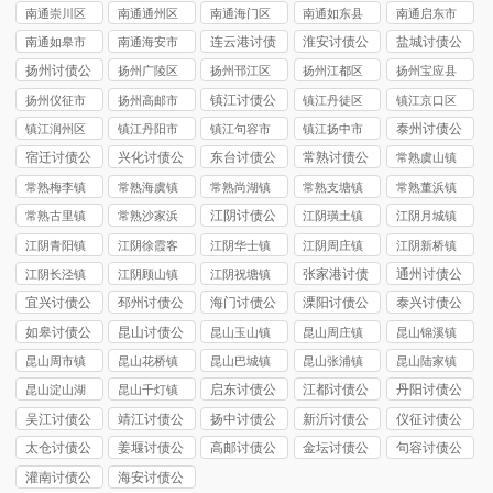
司
讨债公司
市讨债公司
讨债公司
讨债公司
南通崇川区
南通通州区
南通海门区
南通如东县
南通启东市
讨债公司
讨债公司
讨债公司
讨债公司
讨债公司
连云港讨债
淮安讨债公
盐城讨债公
南通如皋市
南通海安市
公司
司
司
讨债公司
讨债公司
扬州讨债公
扬州广陵区
扬州邗江区
扬州江都区
扬州宝应县
司
讨债公司
讨债公司
讨债公司
讨债公司
镇江讨债公
扬州仪征市
扬州高邮市
镇江丹徒区
镇江京口区
司
讨债公司
讨债公司
讨债公司
讨债公司
泰州讨债公
镇江润州区
镇江丹阳市
镇江句容市
镇江扬中市
司
讨债公司
讨债公司
讨债公司
讨债公司
宿迁讨债公
兴化讨债公
东台讨债公
常熟讨债公
常熟虞山镇
司
司
司
司
讨债公司
常熟梅李镇
常熟海虞镇
常熟尚湖镇
常熟支塘镇
常熟董浜镇
讨债公司
讨债公司
讨债公司
讨债公司
讨债公司
江阴讨债公
常熟古里镇
常熟沙家浜
江阴璜土镇
江阴月城镇
司
讨债公司
镇讨债公司
讨债公司
讨债公司
江阴青阳镇
江阴徐霞客
江阴华士镇
江阴周庄镇
江阴新桥镇
讨债公司
镇讨债公司
讨债公司
讨债公司
讨债公司
张家港讨债
通州讨债公
江阴长泾镇
江阴顾山镇
江阴祝塘镇
公司
司
讨债公司
讨债公司
讨债公司
宜兴讨债公
邳州讨债公
海门讨债公
溧阳讨债公
泰兴讨债公
司
司
司
司
司
如皋讨债公
昆山讨债公
昆山玉山镇
昆山周庄镇
昆山锦溪镇
司
司
讨债公司
讨债公司
讨债公司
昆山周市镇
昆山花桥镇
昆山巴城镇
昆山张浦镇
昆山陆家镇
讨债公司
讨债公司
讨债公司
讨债公司
讨债公司
启东讨债公
江都讨债公
丹阳讨债公
昆山淀山湖
昆山千灯镇
司
司
司
镇讨债公司
讨债公司
吴江讨债公
靖江讨债公
扬中讨债公
新沂讨债公
仪征讨债公
司
司
司
司
司
太仓讨债公
姜堰讨债公
高邮讨债公
金坛讨债公
句容讨债公
司
司
司
司
司
灌南讨债公
海安讨债公