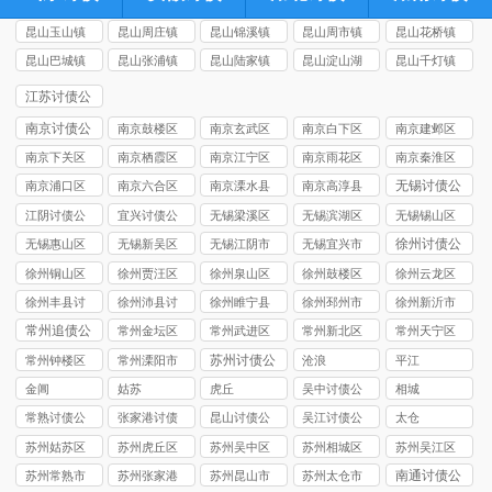
昆山玉山镇
昆山周庄镇
昆山锦溪镇
昆山周市镇
昆山花桥镇
讨债公司
讨债公司
讨债公司
讨债公司
讨债公司
昆山巴城镇
昆山张浦镇
昆山陆家镇
昆山淀山湖
昆山千灯镇
讨债公司
讨债公司
讨债公司
镇讨债公司
讨债公司
江苏讨债公
司
南京讨债公
南京鼓楼区
南京玄武区
南京白下区
南京建邺区
司
讨债公司
讨债公司
讨债公司
讨债公司
南京下关区
南京栖霞区
南京江宁区
南京雨花区
南京秦淮区
讨债公司
讨债公司
讨债公司
讨债公司
讨债公司
无锡讨债公
南京浦口区
南京六合区
南京溧水县
南京高淳县
司
讨债公司
讨债公司
讨债公司
讨债公司
江阴讨债公
宜兴讨债公
无锡梁溪区
无锡滨湖区
无锡锡山区
司
司
讨债公司
讨债公司
讨债公司
徐州讨债公
无锡惠山区
无锡新吴区
无锡江阴市
无锡宜兴市
司
讨债公司
讨债公司
讨债公司
讨债公司
徐州铜山区
徐州贾汪区
徐州泉山区
徐州鼓楼区
徐州云龙区
讨债公司
讨债公司
讨债公司
讨债公司
讨债公司
徐州丰县讨
徐州沛县讨
徐州睢宁县
徐州‌邳州市
徐州新沂市
债公司
债公司
讨债公司
讨债公司
讨债公司
常州追债公
常州金坛区
常州武进区
常州新北区
常州天宁区
司
讨债公司
讨债公司
讨债公司
讨债公司
苏州讨债公
常州钟楼区
常州溧阳市
沧浪
平江
司
讨债公司
讨债公司
金阊
姑苏
虎丘
吴中讨债公
相城
司
常熟讨债公
张家港讨债
昆山讨债公
吴江讨债公
太仓
司
公司
司
司
苏州姑苏区
苏州虎丘区
苏州吴中区
苏州相城区
苏州吴江区
讨债公司
讨债公司
讨债公司
讨债公司
讨债公司
南通讨债公
苏州常熟市
苏州张家港
苏州昆山市
苏州太仓市