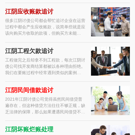
江阴应收账款追讨
很多江阴讨债公司都会帮忙追讨企业在运营
过程中都会产生应收账款，说简单些就是应
该向购买方收取的款项，但购买方未能…
江阴工程欠款追讨
工程做完之后却拿不到工程款，每次江阴讨
债公司找开发商结算都被以各种理由拒绝。
我们在要账过程中经常遇到类似的案例…
江阴民间借款追讨
2021年江阴讨债公司觉得虽然民间借贷普
遍存在，但这种借贷方法往往不够正规，缺
乏法律的保障，那么如果遭遇民间借贷不…
江阴坏账烂账处理