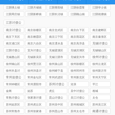
江阴璜土镇
江阴月城镇
江阴青阳镇
江阴徐霞客
江阴华士镇
讨债公司
讨债公司
讨债公司
镇讨债公司
讨债公司
江阴周庄镇
江阴新桥镇
江阴长泾镇
江阴顾山镇
江阴祝塘镇
讨债公司
讨债公司
讨债公司
讨债公司
讨债公司
江苏讨债公
司
南京讨债公
南京鼓楼区
南京玄武区
南京白下区
南京建邺区
司
讨债公司
讨债公司
讨债公司
讨债公司
南京下关区
南京栖霞区
南京江宁区
南京雨花区
南京秦淮区
讨债公司
讨债公司
讨债公司
讨债公司
讨债公司
无锡讨债公
南京浦口区
南京六合区
南京溧水县
南京高淳县
司
讨债公司
讨债公司
讨债公司
讨债公司
江阴讨债公
宜兴讨债公
无锡梁溪区
无锡滨湖区
无锡锡山区
司
司
讨债公司
讨债公司
讨债公司
徐州讨债公
无锡惠山区
无锡新吴区
无锡江阴市
无锡宜兴市
司
讨债公司
讨债公司
讨债公司
讨债公司
徐州铜山区
徐州贾汪区
徐州泉山区
徐州鼓楼区
徐州云龙区
讨债公司
讨债公司
讨债公司
讨债公司
讨债公司
徐州丰县讨
徐州沛县讨
徐州睢宁县
徐州‌邳州市
徐州新沂市
债公司
债公司
讨债公司
讨债公司
讨债公司
常州追债公
常州金坛区
常州武进区
常州新北区
常州天宁区
司
讨债公司
讨债公司
讨债公司
讨债公司
苏州讨债公
常州钟楼区
常州溧阳市
沧浪
平江
司
讨债公司
讨债公司
金阊
姑苏
虎丘
吴中讨债公
相城
司
常熟讨债公
张家港讨债
昆山讨债公
吴江讨债公
太仓
司
公司
司
司
苏州姑苏区
苏州虎丘区
苏州吴中区
苏州相城区
苏州吴江区
讨债公司
讨债公司
讨债公司
讨债公司
讨债公司
南通讨债公
苏州常熟市
苏州张家港
苏州昆山市
苏州太仓市