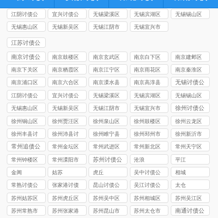
江阴讨债公
宜兴讨债公
无锡梁溪区
无锡滨湖区
无锡锡山区
司
司
讨债公司
讨债公司
讨债公司
无锡惠山区
无锡新吴区
无锡江阴市
无锡宜兴市
讨债公司
讨债公司
讨债公司
讨债公司
江苏讨债公
司
南京讨债公
南京鼓楼区
南京玄武区
南京白下区
南京建邺区
司
讨债公司
讨债公司
讨债公司
讨债公司
南京下关区
南京栖霞区
南京江宁区
南京雨花区
南京秦淮区
讨债公司
讨债公司
讨债公司
讨债公司
讨债公司
无锡讨债公
南京浦口区
南京六合区
南京溧水县
南京高淳县
司
讨债公司
讨债公司
讨债公司
讨债公司
江阴讨债公
宜兴讨债公
无锡梁溪区
无锡滨湖区
无锡锡山区
司
司
讨债公司
讨债公司
讨债公司
徐州讨债公
无锡惠山区
无锡新吴区
无锡江阴市
无锡宜兴市
司
讨债公司
讨债公司
讨债公司
讨债公司
徐州铜山区
徐州贾汪区
徐州泉山区
徐州鼓楼区
徐州云龙区
讨债公司
讨债公司
讨债公司
讨债公司
讨债公司
徐州丰县讨
徐州沛县讨
徐州睢宁县
徐州‌邳州市
徐州新沂市
债公司
债公司
讨债公司
讨债公司
讨债公司
常州追债公
常州金坛区
常州武进区
常州新北区
常州天宁区
司
讨债公司
讨债公司
讨债公司
讨债公司
苏州讨债公
常州钟楼区
常州溧阳市
沧浪
平江
司
讨债公司
讨债公司
金阊
姑苏
虎丘
吴中讨债公
相城
司
常熟讨债公
张家港讨债
昆山讨债公
吴江讨债公
太仓
司
公司
司
司
苏州姑苏区
苏州虎丘区
苏州吴中区
苏州相城区
苏州吴江区
讨债公司
讨债公司
讨债公司
讨债公司
讨债公司
南通讨债公
苏州常熟市
苏州张家港
苏州昆山市
苏州太仓市