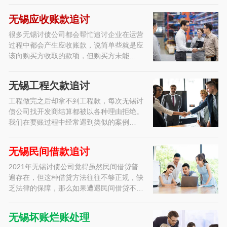
无锡应收账款追讨
很多无锡讨债公司都会帮忙追讨企业在运营
过程中都会产生应收账款，说简单些就是应
该向购买方收取的款项，但购买方未能…
无锡工程欠款追讨
工程做完之后却拿不到工程款，每次无锡讨
债公司找开发商结算都被以各种理由拒绝。
我们在要账过程中经常遇到类似的案例…
无锡民间借款追讨
2021年无锡讨债公司觉得虽然民间借贷普
遍存在，但这种借贷方法往往不够正规，缺
乏法律的保障，那么如果遭遇民间借贷不…
无锡坏账烂账处理