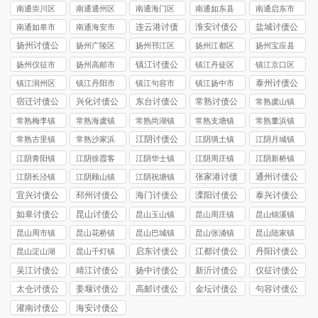
司
讨债公司
市讨债公司
讨债公司
讨债公司
南通崇川区
南通通州区
南通海门区
南通如东县
南通启东市
讨债公司
讨债公司
讨债公司
讨债公司
讨债公司
连云港讨债
淮安讨债公
盐城讨债公
南通如皋市
南通海安市
公司
司
司
讨债公司
讨债公司
扬州讨债公
扬州广陵区
扬州邗江区
扬州江都区
扬州宝应县
司
讨债公司
讨债公司
讨债公司
讨债公司
镇江讨债公
扬州仪征市
扬州高邮市
镇江丹徒区
镇江京口区
司
讨债公司
讨债公司
讨债公司
讨债公司
泰州讨债公
镇江润州区
镇江丹阳市
镇江句容市
镇江扬中市
司
讨债公司
讨债公司
讨债公司
讨债公司
宿迁讨债公
兴化讨债公
东台讨债公
常熟讨债公
常熟虞山镇
司
司
司
司
讨债公司
常熟梅李镇
常熟海虞镇
常熟尚湖镇
常熟支塘镇
常熟董浜镇
讨债公司
讨债公司
讨债公司
讨债公司
讨债公司
江阴讨债公
常熟古里镇
常熟沙家浜
江阴璜土镇
江阴月城镇
司
讨债公司
镇讨债公司
讨债公司
讨债公司
江阴青阳镇
江阴徐霞客
江阴华士镇
江阴周庄镇
江阴新桥镇
讨债公司
镇讨债公司
讨债公司
讨债公司
讨债公司
张家港讨债
通州讨债公
江阴长泾镇
江阴顾山镇
江阴祝塘镇
公司
司
讨债公司
讨债公司
讨债公司
宜兴讨债公
邳州讨债公
海门讨债公
溧阳讨债公
泰兴讨债公
司
司
司
司
司
如皋讨债公
昆山讨债公
昆山玉山镇
昆山周庄镇
昆山锦溪镇
司
司
讨债公司
讨债公司
讨债公司
昆山周市镇
昆山花桥镇
昆山巴城镇
昆山张浦镇
昆山陆家镇
讨债公司
讨债公司
讨债公司
讨债公司
讨债公司
启东讨债公
江都讨债公
丹阳讨债公
昆山淀山湖
昆山千灯镇
司
司
司
镇讨债公司
讨债公司
吴江讨债公
靖江讨债公
扬中讨债公
新沂讨债公
仪征讨债公
司
司
司
司
司
太仓讨债公
姜堰讨债公
高邮讨债公
金坛讨债公
句容讨债公
司
司
司
司
司
灌南讨债公
海安讨债公