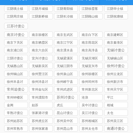
江阴璜土镇
江阴月城镇
江阴青阳镇
江阴徐霞客
江阴华士镇
讨债公司
讨债公司
讨债公司
镇讨债公司
讨债公司
江阴周庄镇
江阴新桥镇
江阴长泾镇
江阴顾山镇
江阴祝塘镇
讨债公司
讨债公司
讨债公司
讨债公司
讨债公司
江苏讨债公
司
南京讨债公
南京鼓楼区
南京玄武区
南京白下区
南京建邺区
司
讨债公司
讨债公司
讨债公司
讨债公司
南京下关区
南京栖霞区
南京江宁区
南京雨花区
南京秦淮区
讨债公司
讨债公司
讨债公司
讨债公司
讨债公司
无锡讨债公
南京浦口区
南京六合区
南京溧水县
南京高淳县
司
讨债公司
讨债公司
讨债公司
讨债公司
江阴讨债公
宜兴讨债公
无锡梁溪区
无锡滨湖区
无锡锡山区
司
司
讨债公司
讨债公司
讨债公司
徐州讨债公
无锡惠山区
无锡新吴区
无锡江阴市
无锡宜兴市
司
讨债公司
讨债公司
讨债公司
讨债公司
徐州铜山区
徐州贾汪区
徐州泉山区
徐州鼓楼区
徐州云龙区
讨债公司
讨债公司
讨债公司
讨债公司
讨债公司
徐州丰县讨
徐州沛县讨
徐州睢宁县
徐州‌邳州市
徐州新沂市
债公司
债公司
讨债公司
讨债公司
讨债公司
常州追债公
常州金坛区
常州武进区
常州新北区
常州天宁区
司
讨债公司
讨债公司
讨债公司
讨债公司
苏州讨债公
常州钟楼区
常州溧阳市
沧浪
平江
司
讨债公司
讨债公司
金阊
姑苏
虎丘
吴中讨债公
相城
司
常熟讨债公
张家港讨债
昆山讨债公
吴江讨债公
太仓
司
公司
司
司
苏州姑苏区
苏州虎丘区
苏州吴中区
苏州相城区
苏州吴江区
讨债公司
讨债公司
讨债公司
讨债公司
讨债公司
南通讨债公
苏州常熟市
苏州张家港
苏州昆山市
苏州太仓市