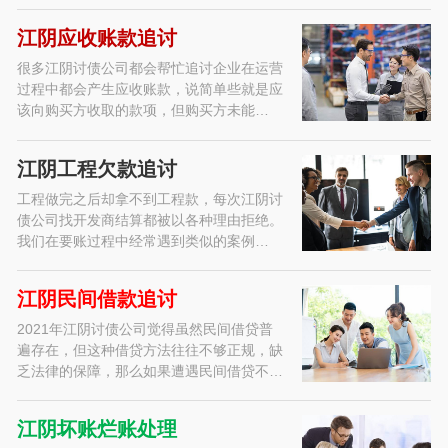
江阴应收账款追讨
很多江阴讨债公司都会帮忙追讨企业在运营
过程中都会产生应收账款，说简单些就是应
该向购买方收取的款项，但购买方未能…
江阴工程欠款追讨
工程做完之后却拿不到工程款，每次江阴讨
债公司找开发商结算都被以各种理由拒绝。
我们在要账过程中经常遇到类似的案例…
江阴民间借款追讨
2021年江阴讨债公司觉得虽然民间借贷普
遍存在，但这种借贷方法往往不够正规，缺
乏法律的保障，那么如果遭遇民间借贷不…
江阴坏账烂账处理