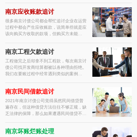
南京应收账款追讨
很多南京讨债公司都会帮忙追讨企业在运营
过程中都会产生应收账款，说简单些就是应
该向购买方收取的款项，但购买方未能…
南京工程欠款追讨
工程做完之后却拿不到工程款，每次南京讨
债公司找开发商结算都被以各种理由拒绝。
我们在要账过程中经常遇到类似的案例…
南京民间借款追讨
2021年南京讨债公司觉得虽然民间借贷普
遍存在，但这种借贷方法往往不够正规，缺
乏法律的保障，那么如果遭遇民间借贷不…
南京坏账烂账处理