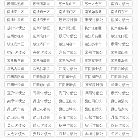
讨债公司
讨债公司
讨债公司
讨债公司
讨债公司
南通讨债公
苏州常熟市
苏州张家港
苏州昆山市
苏州太仓市
司
讨债公司
市讨债公司
讨债公司
讨债公司
南通崇川区
南通通州区
南通海门区
南通如东县
南通启东市
讨债公司
讨债公司
讨债公司
讨债公司
讨债公司
连云港讨债
淮安讨债公
盐城讨债公
南通如皋市
南通海安市
公司
司
司
讨债公司
讨债公司
扬州讨债公
扬州广陵区
扬州邗江区
扬州江都区
扬州宝应县
司
讨债公司
讨债公司
讨债公司
讨债公司
镇江讨债公
扬州仪征市
扬州高邮市
镇江丹徒区
镇江京口区
司
讨债公司
讨债公司
讨债公司
讨债公司
泰州讨债公
镇江润州区
镇江丹阳市
镇江句容市
镇江扬中市
司
讨债公司
讨债公司
讨债公司
讨债公司
宿迁讨债公
兴化讨债公
东台讨债公
常熟讨债公
常熟虞山镇
司
司
司
司
讨债公司
常熟梅李镇
常熟海虞镇
常熟尚湖镇
常熟支塘镇
常熟董浜镇
讨债公司
讨债公司
讨债公司
讨债公司
讨债公司
江阴讨债公
常熟古里镇
常熟沙家浜
江阴璜土镇
江阴月城镇
司
讨债公司
镇讨债公司
讨债公司
讨债公司
江阴青阳镇
江阴徐霞客
江阴华士镇
江阴周庄镇
江阴新桥镇
讨债公司
镇讨债公司
讨债公司
讨债公司
讨债公司
张家港讨债
通州讨债公
江阴长泾镇
江阴顾山镇
江阴祝塘镇
公司
司
讨债公司
讨债公司
讨债公司
宜兴讨债公
邳州讨债公
海门讨债公
溧阳讨债公
泰兴讨债公
司
司
司
司
司
如皋讨债公
昆山讨债公
昆山玉山镇
昆山周庄镇
昆山锦溪镇
司
司
讨债公司
讨债公司
讨债公司
昆山周市镇
昆山花桥镇
昆山巴城镇
昆山张浦镇
昆山陆家镇
讨债公司
讨债公司
讨债公司
讨债公司
讨债公司
启东讨债公
江都讨债公
丹阳讨债公
昆山淀山湖
昆山千灯镇
司
司
司
镇讨债公司
讨债公司
吴江讨债公
靖江讨债公
扬中讨债公
新沂讨债公
仪征讨债公
司
司
司
司
司
太仓讨债公
姜堰讨债公
高邮讨债公
金坛讨债公
句容讨债公