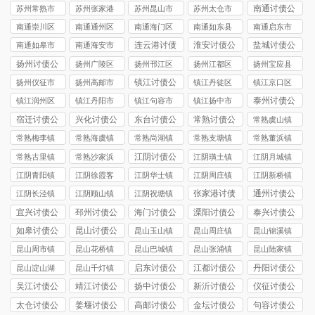
讨债公司
讨债公司
讨债公司
讨债公司
讨债公司
南通讨债公
苏州常熟市
苏州张家港
苏州昆山市
苏州太仓市
司
讨债公司
市讨债公司
讨债公司
讨债公司
南通崇川区
南通通州区
南通海门区
南通如东县
南通启东市
讨债公司
讨债公司
讨债公司
讨债公司
讨债公司
连云港讨债
淮安讨债公
盐城讨债公
南通如皋市
南通海安市
公司
司
司
讨债公司
讨债公司
扬州讨债公
扬州广陵区
扬州邗江区
扬州江都区
扬州宝应县
司
讨债公司
讨债公司
讨债公司
讨债公司
镇江讨债公
扬州仪征市
扬州高邮市
镇江丹徒区
镇江京口区
司
讨债公司
讨债公司
讨债公司
讨债公司
泰州讨债公
镇江润州区
镇江丹阳市
镇江句容市
镇江扬中市
司
讨债公司
讨债公司
讨债公司
讨债公司
宿迁讨债公
兴化讨债公
东台讨债公
常熟讨债公
常熟虞山镇
司
司
司
司
讨债公司
常熟梅李镇
常熟海虞镇
常熟尚湖镇
常熟支塘镇
常熟董浜镇
讨债公司
讨债公司
讨债公司
讨债公司
讨债公司
江阴讨债公
常熟古里镇
常熟沙家浜
江阴璜土镇
江阴月城镇
司
讨债公司
镇讨债公司
讨债公司
讨债公司
江阴青阳镇
江阴徐霞客
江阴华士镇
江阴周庄镇
江阴新桥镇
讨债公司
镇讨债公司
讨债公司
讨债公司
讨债公司
张家港讨债
通州讨债公
江阴长泾镇
江阴顾山镇
江阴祝塘镇
公司
司
讨债公司
讨债公司
讨债公司
宜兴讨债公
邳州讨债公
海门讨债公
溧阳讨债公
泰兴讨债公
司
司
司
司
司
如皋讨债公
昆山讨债公
昆山玉山镇
昆山周庄镇
昆山锦溪镇
司
司
讨债公司
讨债公司
讨债公司
昆山周市镇
昆山花桥镇
昆山巴城镇
昆山张浦镇
昆山陆家镇
讨债公司
讨债公司
讨债公司
讨债公司
讨债公司
启东讨债公
江都讨债公
丹阳讨债公
昆山淀山湖
昆山千灯镇
司
司
司
镇讨债公司
讨债公司
吴江讨债公
靖江讨债公
扬中讨债公
新沂讨债公
仪征讨债公
司
司
司
司
司
太仓讨债公
姜堰讨债公
高邮讨债公
金坛讨债公
句容讨债公