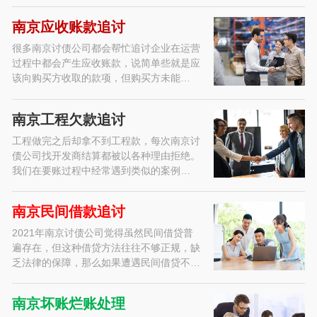
南京应收账款追讨
很多南京讨债公司都会帮忙追讨企业在运营
过程中都会产生应收账款，说简单些就是应
该向购买方收取的款项，但购买方未能…
南京工程欠款追讨
工程做完之后却拿不到工程款，每次南京讨
债公司找开发商结算都被以各种理由拒绝。
我们在要账过程中经常遇到类似的案例…
南京民间借款追讨
2021年南京讨债公司觉得虽然民间借贷普
遍存在，但这种借贷方法往往不够正规，缺
乏法律的保障，那么如果遭遇民间借贷不…
南京坏账烂账处理