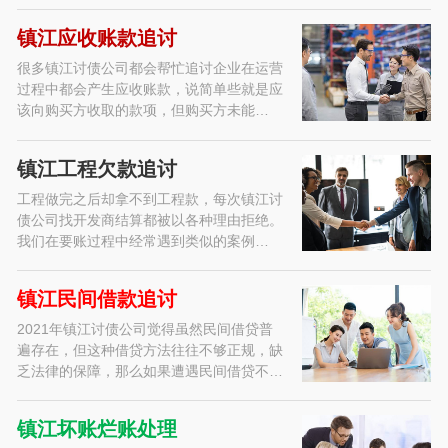
镇江应收账款追讨
很多镇江讨债公司都会帮忙追讨企业在运营
过程中都会产生应收账款，说简单些就是应
该向购买方收取的款项，但购买方未能…
镇江工程欠款追讨
工程做完之后却拿不到工程款，每次镇江讨
债公司找开发商结算都被以各种理由拒绝。
我们在要账过程中经常遇到类似的案例…
镇江民间借款追讨
2021年镇江讨债公司觉得虽然民间借贷普
遍存在，但这种借贷方法往往不够正规，缺
乏法律的保障，那么如果遭遇民间借贷不…
镇江坏账烂账处理