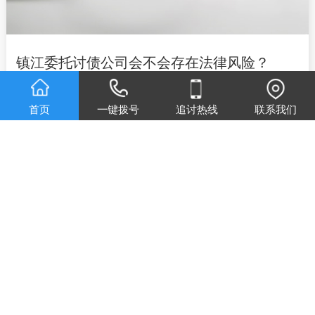
镇江委托讨债公司会不会存在法律风险？
讨债公司有专业的律师团队制定追收方案。我们以法
首页
一键拨号
追讨热线
联系我们
律背景为依托，以思维策略为指导是我讨债公司进行
工作拓展的唯一模式,保障客户的合法权益。
镇江要债公司城市分站
广东讨债
江苏讨债
上海讨债
浙江讨债
山东讨债
安徽讨债
湖北讨债
湖南讨债